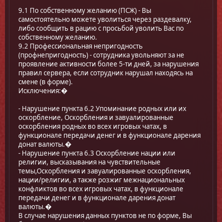
9.1 По собственному желанию (ПСЖ) - Вы
самостоятельно можете уволиться через раздевалку,
либо сообщить в рацию с просьбой уволить Вас по
собственному желанию.
9.2 Профессиональная непригодность
(профнепригодность) - сотрудника увольняют за не
проявление активности более 5-ти дней, за нарушения
правил сервера, если сотрудник нарушал находясь на
смене (в форме).
Исключения:�
- Нарушение пункта 6.2 Упоминание родных или их
оскорбление, Оскорбления и завуалированные
оскорбления родных во всех игровых чатах, в
функционале передачи денег и в функционале дарения
донат валюты.�
- Нарушение пункта 6.3 Оскорбление нации или
религии, высказывания на чувствительные
темы,Оскорбления и завуалированные оскорбления,
нации/религии, а также розжиг межнациональных
конфликтов во всех игровых чатах, в функционале
передачи денег и в функционале дарения донат
валюты.�
В случае нарушения данных пунктов не по форме, Вы