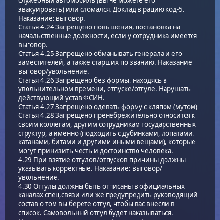
служебный автомобиль (вы не можете его
эвакуировать) или сломался. Доклад в рацию код-5.
Наказание: выговор.
Статья 4.24 Запрещено повышения, постановка на
начальственные должности, если у сотрудника имеется
выговор.
Статья 4.25 Запрещено обманывать генерала и его
заместителей, а также старших по званию. Наказание:
выговор/увольнение.
Статья 4.26 Запрещено без формы, находясь в
увольнительном времени, отпуске/отгуле. Нарушать
действующий устав ФСИН.
Статья 4.27 Запрещено одевать форму с кляпом (мутом)
Статья 4.28 Запрещено пренебрежительно относится к
своим коллегам, другим сотрудникам государственных
структур, а именно (подходить с дубинками, лопатами,
катанами, битами и другими иными вещами), которые
могут принизить честь и достоинство человека.
4.29 При взятие отгулов/отпусков причины должны
указывать корректные. Наказание: выговор/
увольнение.
4.30 Отгулы должны быть отписаны в официальных
каналах спец.связи или же предупредить руководящий
состав о том вы берете отгул, чтобы вас внесли в
список. Самовольный отгул будет наказываться.