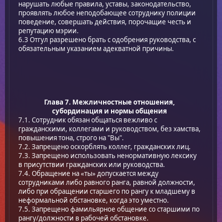
нарушать любые правила, уставы, законодательство,
проявлять любое неподобающее сотруднику полиции
поведение, совершать действия, порочащие честь и
репутацию мэрии.
6.3 Отгул разрешено брать с одобрения руководства, с
обязательным указанием адекватной причины.
Глава 7. Межличностные отношения,
субординация и нормы общения
7.1. Сотрудник обязан общаться вежливо с
гражданскими, коллегами и руководством, без хамства,
повышения тона, строго на "Вы".
7.2. Запрещено оскорблять коллег, гражданских лиц.
7.3. Запрещено использовать ненормативную лексику
в присутствии гражданских или руководства.
7.4. Обращение на «ты» допускается между
сотрудниками либо равного ранга, равной должности,
либо при обращении старшего по рангу к младшему в
неформальной обстановке, когда это уместно.
7.5. Запрещено фамильярное общение со старшими по
рангу/должности в рабочей обстановке.