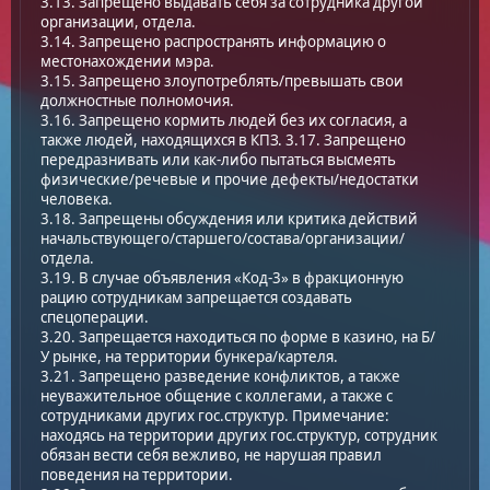
3.13. Запрещено выдавать себя за сотрудника другой
организации, отдела.
3.14. Запрещено распространять информацию о
местонахождении мэра.
3.15. Запрещено злоупотреблять/превышать свои
должностные полномочия.
3.16. Запрещено кормить людей без их согласия, а
также людей, находящихся в КПЗ. 3.17. Запрещено
передразнивать или как-либо пытаться высмеять
физические/речевые и прочие дефекты/недостатки
человека.
3.18. Запрещены обсуждения или критика действий
начальствующего/старшего/состава/организации/
отдела.
3.19. В случае объявления «Код-3» в фракционную
рацию сотрудникам запрещается создавать
спецоперации.
3.20. Запрещается находиться по форме в казино, на Б/
У рынке, на территории бункера/картеля.
3.21. Запрещено разведение конфликтов, а также
неуважительное общение с коллегами, а также с
сотрудниками других гос.структур. Примечание:
находясь на территории других гос.структур, сотрудник
обязан вести себя вежливо, не нарушая правил
поведения на территории.