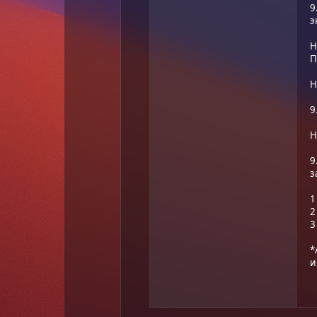
9
э
Н
П
Н
9
Н
9
з
1
2
3
*
и