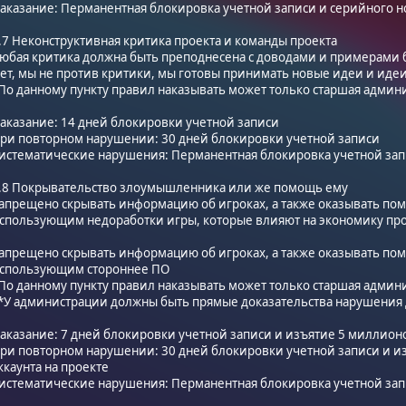
аказание: Перманентная блокировка учетной записи и серийного н
.7 Неконструктивная критика проекта и команды проекта
юбая критика должна быть преподнесена с доводами и примерами б
ет, мы не против критики, мы готовы принимать новые идеи и идеи
По данному пункту правил наказывать может только старшая админи
аказание: 14 дней блокировки учетной записи
ри повторном нарушении: 30 дней блокировки учетной записи
истематические нарушения: Перманентная блокировка учетной за
.8 Покрывательство злоумышленника или же помощь ему
апрещено скрывать информацию об игроках, а также оказывать по
спользующим недоработки игры, которые влияют на экономику прое
апрещено скрывать информацию об игроках, а также оказывать по
спользующим стороннее ПО
По данному пункту правил наказывать может только старшая админи
*У администрации должны быть прямые доказательства нарушения 
аказание: 7 дней блокировки учетной записи и изъятие 5 миллионо
ри повторном нарушении: 30 дней блокировки учетной записи и и
ккаунта на проекте
истематические нарушения: Перманентная блокировка учетной за