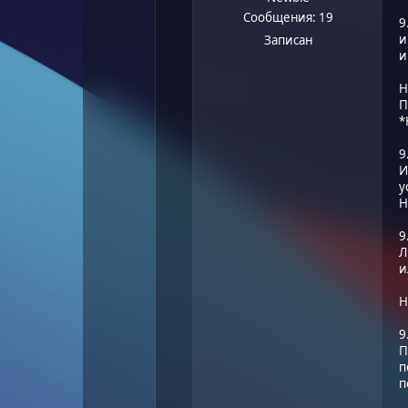
Сообщения: 19
9
и
Записан
и
Н
П
*
9
И
у
Н
9
Л
и
Н
9
П
п
п