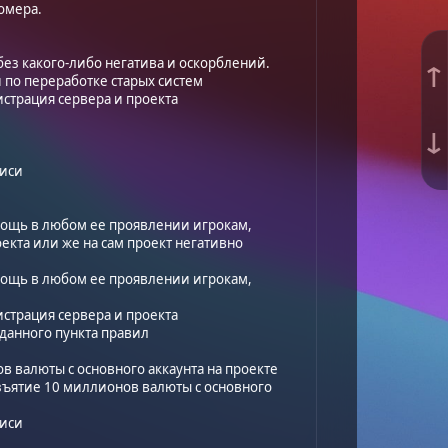
омера.
ез какого-либо негатива и оскорблений.
↑
 по переработке старых систем
страция сервера и проекта
↓
писи
мощь в любом ее проявлении игрокам,
кта или же на сам проект негативно
мощь в любом ее проявлении игрокам,
страция сервера и проекта
данного пункта правил
в валюты с основного аккаунта на проекте
зъятие 10 миллионов валюты с основного
писи