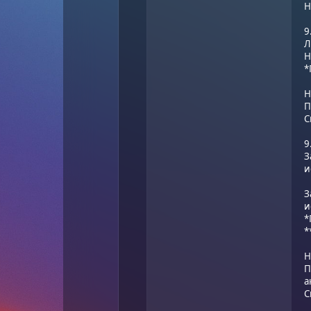
Н
9
Л
Н
*
Н
П
С
9
З
и
З
и
*
*
Н
П
а
С