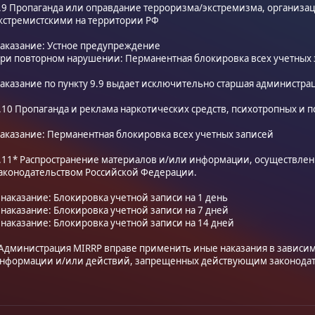
.9 Пропаганда или оправдание терроризма/экстремизма, организа
кстремистскими на территории РФ
аказание: Устное предупреждение
ри повторном нарушении: Перманентная блокировка всех учетных
аказание по пункту 9.9 выдает исключительно старшая администра
.10 Пропаганда и реклама наркотических средств, психотропных и 
аказание: Перманентная блокировка всех учетных записей
.11* Распространение материалов и/или информации, осуществле
аконодательством Российской Федерации.
 наказание: Блокировка учетной записи на 1 день
 наказание: Блокировка учетной записи на 7 дней
 наказание: Блокировка учетной записи на 14 дней
Администрация MIRRP вправе применить иные наказания в зависим
нформации и/или действий, запрещенных действующим законодат