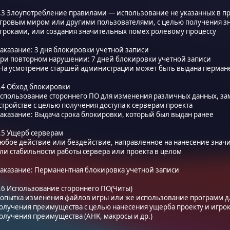
.3 Злоупотребление правилами — использование не указанных в п
гровым миром или другими пользователями, с целью получения з
гроками, или создания значительных помех ролевому процессу
аказание: 3 дня блокировки учетной записи
ри повторном нарушении: 7 дней блокировки учетной записи
На усмотрение старшей администрации может быть выдана перман
.4 Обход блокировки
спользование стороннего ПО для изменения различных данных, за
стройстве с целью получения доступа к серверам проекта
аказание: Выдача срока блокировки, который был выдан ранее
.5 Ущерб серверам
юбое действие или бездействие, направленное на нанесение знач
ли стабильности работы сервера или проекта в целом
аказание: Перманентная блокировка учетной записи
.6 Использование стороннего ПО(Читы)
опытка изменения файлов игры или же использование программ д
олучения преимущества с целью нанесения ущерба проекту и игро
олучения преимущества (AHK, макросы и др.)