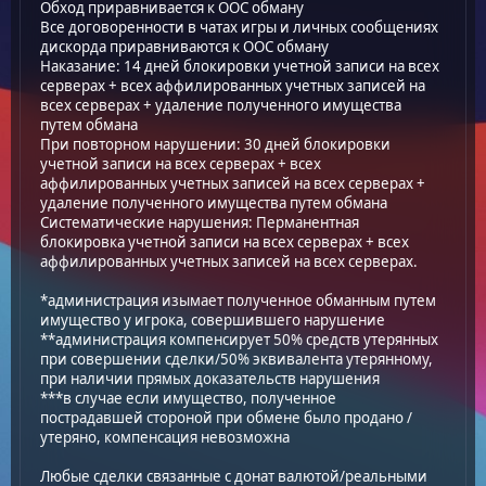
Обход приравнивается к OOC обману
Все договоренности в чатах игры и личных сообщениях
дискорда приравниваются к OOC обману
Наказание: 14 дней блокировки учетной записи на всех
серверах + всех аффилированных учетных записей на
всех серверах + удаление полученного имущества
путем обмана
При повторном нарушении: 30 дней блокировки
учетной записи на всех серверах + всех
аффилированных учетных записей на всех серверах +
удаление полученного имущества путем обмана
Систематические нарушения: Перманентная
блокировка учетной записи на всех серверах + всех
аффилированных учетных записей на всех серверах.
*администрация изымает полученное обманным путем
имущество у игрока, совершившего нарушение
**администрация компенсирует 50% средств утерянных
при совершении сделки/50% эквивалента утерянному,
при наличии прямых доказательств нарушения
***в случае если имущество, полученное
пострадавшей стороной при обмене было продано /
утеряно, компенсация невозможна
Любые сделки связанные с донат валютой/реальными