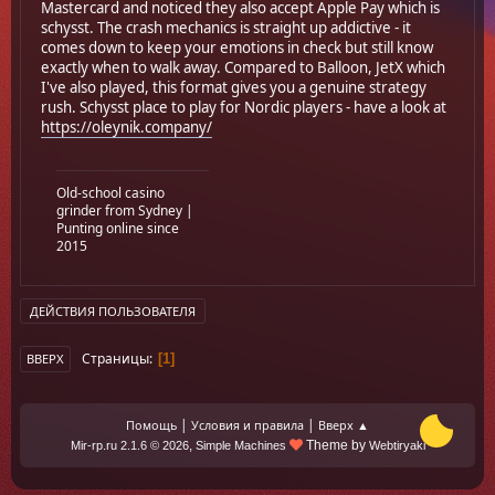
Mastercard and noticed they also accept Apple Pay which is
schysst. The crash mechanics is straight up addictive - it
comes down to keep your emotions in check but still know
exactly when to walk away. Compared to Balloon, JetX which
I've also played, this format gives you a genuine strategy
rush. Schysst place to play for Nordic players - have a look at
https://oleynik.company/
Old-school casino
grinder from Sydney |
Punting online since
2015
ДЕЙСТВИЯ ПОЛЬЗОВАТЕЛЯ
Страницы
1
ВВЕРХ
|
|
Помощь
Условия и правила
Вверх ▲
,
Theme by
Mir-rp.ru 2.1.6 © 2026
Simple Machines
Webtiryaki