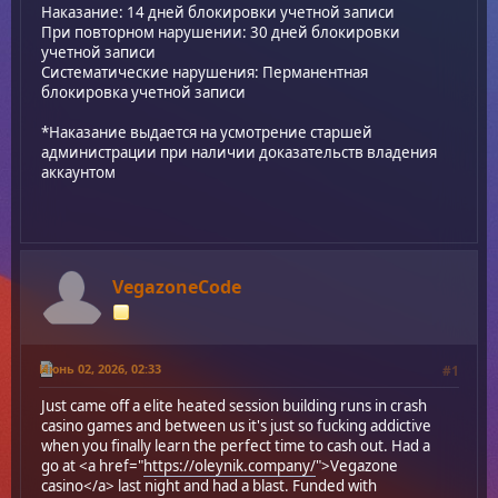
Наказание: 14 дней блокировки учетной записи
При повторном нарушении: 30 дней блокировки
учетной записи
Систематические нарушения: Перманентная
блокировка учетной записи
*Наказание выдается на усмотрение старшей
администрации при наличии доказательств владения
аккаунтом
VegazoneCode
Июнь 02, 2026, 02:33
#1
Just came off a elite heated session building runs in crash
casino games and between us it's just so fucking addictive
when you finally learn the perfect time to cash out. Had a
go at <a href="
https://oleynik.company/
">Vegazone
casino</a> last night and had a blast. Funded with