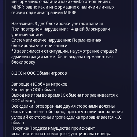
информацию о наличии каких-либо отношений с
MIRRP, равно как и информацию о наличии личных
связей с администрацией MIRRP
Наказание: 3 дня блокировки учетной записи
При повторном нарушении: 14 дней блокировки
учетной записи
Систематические нарушения: Перманентная
блокировка учетной записи
*В зависимости от ситуации, на усмотрение старшей
администрации может быть выдана перманентная
блокировку
8.2 IC и OOC Обман игроков
Запрещен IC обман игроков
Запрещен OOC обман
Выход из игры во время IC обмена приравнивается к
OOC обману
Все сделки, оговоренные двумя сторонами должны
быть выполнены обоюдно, при отсутствии выполнения
условий со стороны игрока сделка приравнивается к IC
обман
Покупка/Продажа имущества происходит
исключительно с помощью функционала сервера.