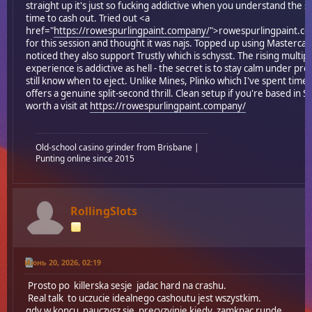
straight up it's just so fucking addictive when you understand the 
time to cash out. Tried out <a
href="
https://rowespurlingpaint.company/
">rowespurlingpaint.c
for this session and thought it was najs. Topped up using Masterca
noticed they also support Trustly which is schysst. The rising multipl
experience is addictive as hell - the secret is to stay calm under pr
still know when to eject. Unlike Mines, Plinko which I've spent time o
offers a genuine split-second thrill. Clean setup if you're based in 
worth a visit at
https://rowespurlingpaint.company/
Old-school casino grinder from Brisbane |
Punting online since 2015
RollingSlots
Июнь 20, 2026, 02:19
Prosto po killerska sesje jadac hard na crashu.
Real talk to uczucie idealnego cashoutu jest wszystkim.
gdy w koncu nauczysz sie precyzyjnie kiedy zamknac runde.