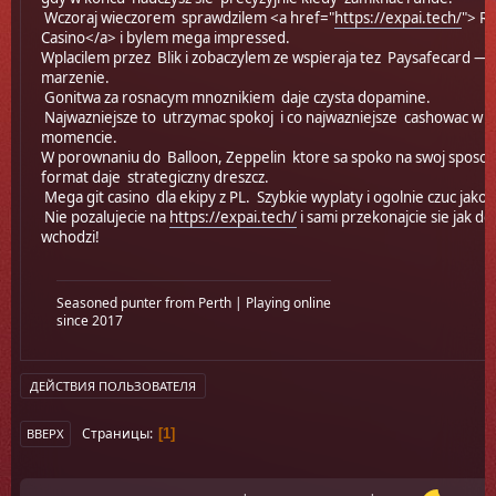
Wczoraj wieczorem sprawdzilem <a href="
https://expai.tech/
"> Ro
Casino</a> i bylem mega impressed.
Wplacilem przez Blik i zobaczylem ze wspieraja tez Paysafecard — 
marzenie.
Gonitwa za rosnacym mnoznikiem daje czysta dopamine.
Najwazniejsze to utrzymac spokoj i co najwazniejsze cashowac w 
momencie.
W porownaniu do Balloon, Zeppelin ktore sa spoko na swoj sposob
format daje strategiczny dreszcz.
Mega git casino dla ekipy z PL. Szybkie wyplaty i ogolnie czuc jakos
Nie pozalujecie na
https://expai.tech/
i sami przekonajcie sie jak do
wchodzi!
Seasoned punter from Perth | Playing online
since 2017
ДЕЙСТВИЯ ПОЛЬЗОВАТЕЛЯ
Страницы
1
ВВЕРХ