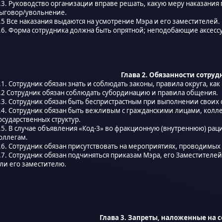
.3. Руководство организации вправе решать, какую меру наказания
ыговор/увольнение.
.5 Все наказания выдаются на усмотрение Мэра и его заместителей.
.6. Форма сотрудника должна быть опрятной; неподобающие аксесс
Глава 2. Обязанности сотру
.1. Сотрудник обязан знать и соблюдать законы, правила округа, как 
.2 Сотрудник обязан соблюдать субординацию и правила общения.
.3. Сотрудник обязан быть беспристрастным при выполнении своих 
.4. Сотрудник обязан быть вежливым с гражданскими лицами, колл
осударственных структур.
.5. В случае объявления «Код-3» во фракционную (внутреннюю) рац
оллегам.
.6. Сотрудник обязан присутствовать на мероприятиях, проводимых
.7. Сотрудник обязан подчиняться приказам Мэра, его Заместителей
ли его заместителю.
Глава 3. Запреты, наложенные на 