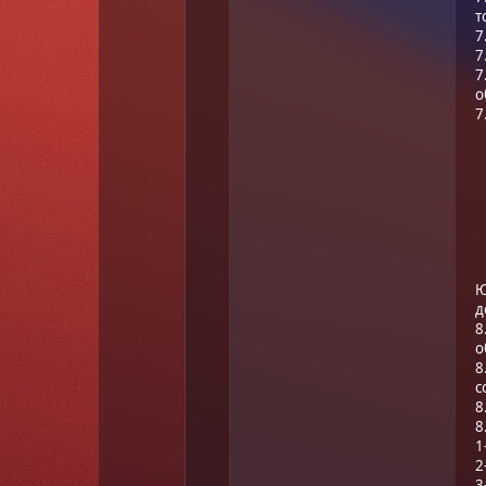
т
7
7
7
о
7
Ю
д
8
о
8
с
8
8
1
2
3