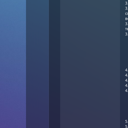
3
3
с
в
3
т
3
4
4
4
4
4
5
5