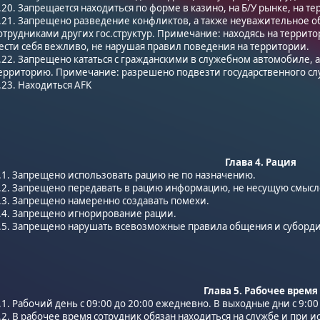
.20. Запрещается находиться по форме в казино, на Б/У рынке, на т
.21. Запрещено разведение конфликтов, а также неуважительное об
отрудниками других гос.структур. Примечание: находясь на территор
ести себя вежливо, не нарушая правил поведения на территории.
.22. Запрещено кататься с гражданскими в служебном автомобиле, а
ерриторию. Примечание: разрешено подвезти государственного сл
.23. Находиться AFK
Глава 4. Рация
.1. Запрещено использовать рацию не по назначению.
.2. Запрещено передавать в рацию информацию, не несущую смысл
.3. Запрещено намеренно создавать помехи.
.4. Запрещено игнорирование рации.
.5. Запрещено нарушать всевозможные правила общения и суборди
Глава 5. Рабочее время
.1. Рабочий день с 09:00 до 20:00 ежедневно. В выходные дни с 9:00
.2. В рабочее время сотрудник обязан находиться на службе и при 