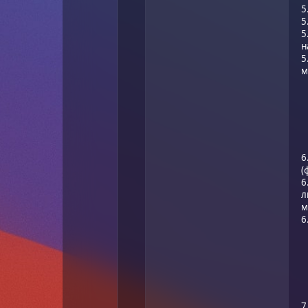
5
5
5
н
5
м
6
(
6
л
м
6
7