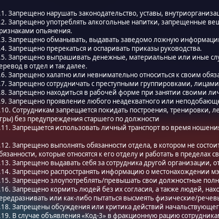
.1. Запрещено нарушать законодательство, уставы, внутриорганиз
.2. Запрещено употреблять алкогольные напитки, запрещенные вещ
ризнаками опьянения.
.3. Запрещено обманывать, выдавать заведомо ложную информацию
.4. Запрещено пререкаться и оспаривать приказы руководства.
.5. Запрещено выпрашивать денежные, материальные или иные сл
еревод в отдел и так далее.
.6. Запрещено халатно или невнимательно относиться к своим обяз
.7. Запрещено сотрудничать с преступными группировками, лицами
.8. Запрещено находиться в рабочей форме при занятии своими л
.9. Запрещено проявление любого неадекватного или неподобающе
.10. Сотрудникам запрещается покидать построения, тренировки, 
гры) без предупреждения старшего по должности
.11. Запрещается использовать личный транспорт во время ношен
.12. Запрещено выполнять обязанности отдела, в котором не состои
бязанности, которые относятся к его отделу и работать в пределах
.13. Запрещено выдавать себя за сотрудника другой организации, о
.14. Запрещено распространять информацию о местонахождении мэ
.15. Запрещено злоупотреблять/превышать свои должностные пол
.16. Запрещено кормить людей без их согласия, а также людей, нах
ередразнивать или как-либо пытаться высмеять физические/речев
.18. Запрещены обсуждения или критика действий начальствующег
.19. В случае объявления «Код-3» в фракционную рацию сотрудника