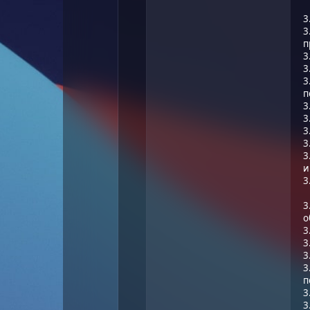
3
3
п
3
3
3
п
3
3
3
3
3
и
3
3
о
3
3
3
3
п
3
3