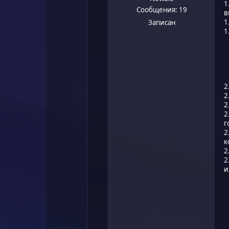
1
Сообщения: 19
в
1
Записан
1
2
2
2
2
г
2
к
2
2
и