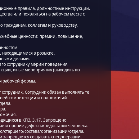
ационные правила, должностные инструкции.
ества или появляться на рабочем месте с
 гражданам, коллегам и руководству.
ужебные ценности: премии, повышение,
анностям.
, находящимися в розыске.
ичными делами.
го сотруднику мэрии поведения.
лекции, иные мероприятия (выходить из
ия рабочей формы.
т сотрудник. Сотрудник обязан выполнять те
 своей компетенции и полномочий.
тдела.
ра.
номочия.
одящихся в КПЗ. 3.17. Запрещено
ые и прочие дефекты/недостатки человека.
о/старшего/состава/организации/отдела.
м запрещается создавать спецоперации.