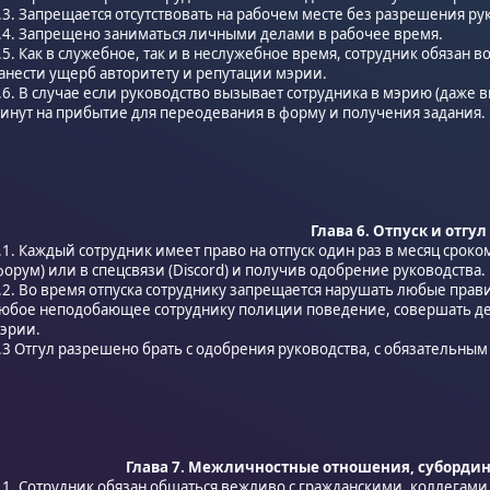
.3. Запрещается отсутствовать на рабочем месте без разрешения ру
.4. Запрещено заниматься личными делами в рабочее время.
.5. Как в служебное, так и в неслужебное время, сотрудник обязан 
анести ущерб авторитету и репутации мэрии.
.6. В случае если руководство вызывает сотрудника в мэрию (даже в
инут на прибытие для переодевания в форму и получения задания.
Глава 6. Отпуск и отгул
.1. Каждый сотрудник имеет право на отпуск один раз в месяц сроком
форум) или в спецсвязи (Discord) и получив одобрение руководства.
.2. Во время отпуска сотруднику запрещается нарушать любые прави
юбое неподобающее сотруднику полиции поведение, совершать де
эрии.
.3 Отгул разрешено брать с одобрения руководства, с обязательны
Глава 7. Межличностные отношения, суборди
.1. Сотрудник обязан общаться вежливо с гражданскими, коллегами