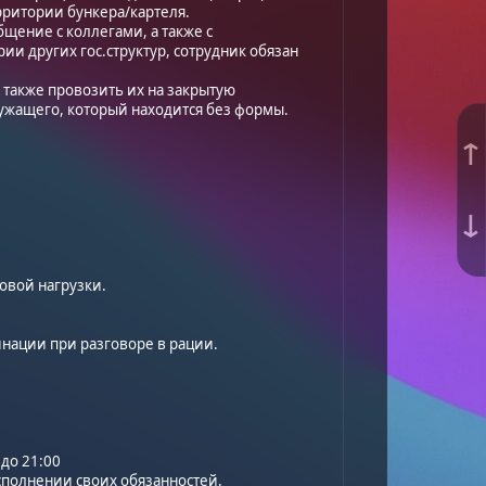
ерритории бункера/картеля.
щение с коллегами, а также с
ии других гос.структур, сотрудник обязан
 также провозить их на закрытую
ужащего, который находится без формы.
↑
↓
овой нагрузки.
нации при разговоре в рации.
 до 21:00
исполнении своих обязанностей.