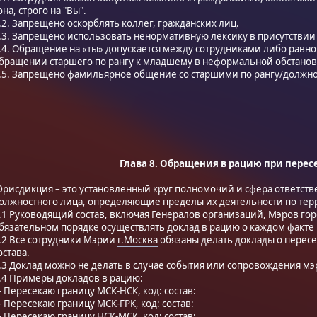
она, строго на "Вы".
.2. Запрещено оскорблять коллег, гражданских лиц.
.3. Запрещено использовать ненормативную лексику в присутствии
.4. Обращение на «ты» допускается между сотрудниками либо равно
бращении старшего по рангу к младшему в неформальной обстановке
.5. Запрещено фамильярное общение со старшими по рангу/должнос
Глава 8. Обращения в рацию при пере
рисдикция – это установленный круг полномочий и сфера ответств
олжностного лица, определяющие пределы их деятельности по терр
.1 Руководящий состав, включая Генералов организаций, Мэров горо
бязательном порядке осуществлять доклад в рацию о каждом факте 
.2 Все сотрудники Мэрии
г.Москва
обязаны делать доклады о перес
остава.
.3 Доклад можно не делать в случае события или сопровождения мэ
.4 Примеры докладов в рацию:
- Пересекаю границу МСК-НСК, код: состав:
- Пересекаю границу МСК-ГРК, код: состав:
- Пересекаю границу НСК-МСК, код: состав: