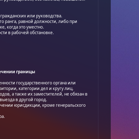
 гражданских или руководства.
го ранга, равной должности, либо при
, когда это уместно.
ти в рабочей обстановке.
сечении границы
енности государственного органа или
итории, категории дел и кругу лиц.
дов, а также их заместителей, не обязан в
выезда в другой город.
ечении юрисдикции, кроме генеральского
ра.