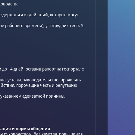
ководства.
воздержаться от действий, которые могут
не рабочего времени), у сотрудника есть 5
 до 14 дней, оставив рапорт на госпортале
ла, уставы, законодательство, проявлять
йствия, порочащие честь и репутацию
м указанием адекватной причины.
нация и нормы общения
 и руководством, без хамства, повышения