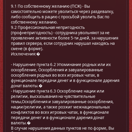
9.1 По собственному желанию (ПСЖ) - Вы
самостоятельно можете уволиться через раздевалку,
либо сообщить в рацию с просьбой уволить Вас по
собственному желанию.
9.2 Профессиональная непригодность
(профнепригодность) - сотрудника увольняют за не
проявление активности более 5-ти дней, за нарушения
правил сервера, если сотрудник нарушал находясь на
смене (в форме).
Исключения:�
- Нарушение пункта 6.2 Упоминание родных или их
оскорбление, Оскорбления и завуалированные
оскорбления родных во всех игровых чатах, в
функционале передачи денег и в функционале дарения
донат валюты.�
- Нарушение пункта 6.3 Оскорбление нации или
религии, высказывания на чувствительные
темы,Оскорбления и завуалированные оскорбления,
нации/религии, а также розжиг межнациональных
конфликтов во всех игровых чатах, в функционале
передачи денег и в функционале дарения донат
валюты.�
В случае нарушения данных пунктов не по форме, Вы