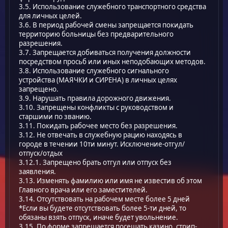
3.5. Использование служебного транспортного средства
для личных целей.
3.6. В период рабочей смены запрещается покидать
территорию больницы без предварительного
разрешения.
3.7. Запрещается добиваться получения должности
посредством просьб или иных неподобающих методов.
3.8. Использование служебного сигнального
устройства (МАЯЧКИ и СИРЕНА) в личных целях
запрещено.
3.9. Нарушать правила дорожного движения.
3.10. Запрещены конфликты с руководством и
старшими по званию.
3.11. Покидать рабочее место без разрешения.
3.12. Не отвечать в служебную рацию находясь в
городе в течении 10ти минут. Исключение-отгул/
отпуск/отдых
3.12.1. Запрещено брать отгул или отпуск без
заявления.
3.13. Изменять фамилию или имя не известив об этом
Главного врача или его заместителей.
3.14. Отсутствовать на рабочем месте более 5 дней
*Если вы будете отсутствовать более 5-ти дней, то
обязаны взять отпуск, иначе будет увольнение.
3.15. По форме запрещается посещать казино, стрип-