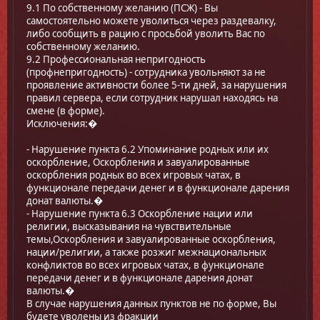
9.1 По собственному желанию (ПСЖ) - Вы
самостоятельно можете уволиться через раздевалку,
либо сообщить в рацию с просьбой уволить Вас по
собственному желанию.
9.2 Профессиональная непригодность
(профнепригодность) - сотрудника увольняют за не
проявление активности более 5-ти дней, за нарушения
правил сервера, если сотрудник нарушал находясь на
смене (в форме).
Исключения:�
- Нарушение пункта 6.2 Упоминание родных или их
оскорбление, Оскорбления и завуалированные
оскорбления родных во всех игровых чатах, в
функционале передачи денег и в функционале дарения
донат валюты.�
- Нарушение пункта 6.3 Оскорбление нации или
религии, высказывания на чувствительные
темы,Оскорбления и завуалированные оскорбления,
нации/религии, а также розжиг межнациональных
конфликтов во всех игровых чатах, в функционале
передачи денег и в функционале дарения донат
валюты.�
В случае нарушения данных пунктов не по форме, Вы
будете уволены из фракции