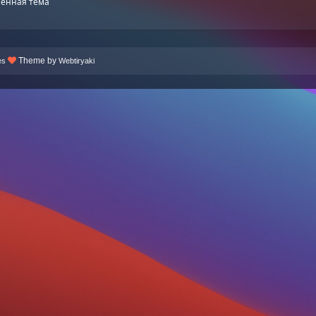
енная тема
Theme by
es
Webtiryaki