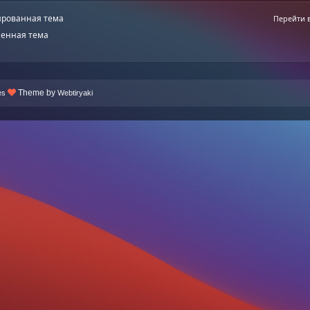
рованная тема
Перейти 
енная тема
Theme by
es
Webtiryaki