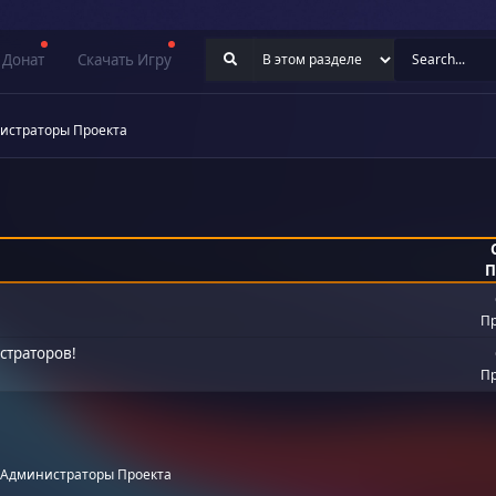
Донат
Скачать Игру
истраторы Проекта
П
Пр
страторов!
Пр
Администраторы Проекта