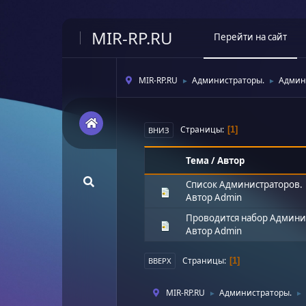
MIR-RP.RU
Перейти на сайт
MIR-RP.RU
Администраторы.
Админ
►
►
Страницы
1
ВНИЗ
Тема
/
Автор
Список Администраторов.
Автор
Admin
Проводится набор Админи
Автор
Admin
Страницы
1
ВВЕРХ
MIR-RP.RU
Администраторы.
►
►