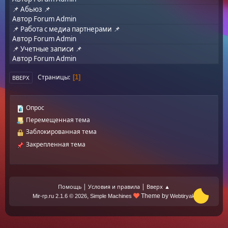
📌 Абьюз 📌
Автор
Forum Admin
📌 Работа с медиа партнерами 📌
Автор
Forum Admin
📌 Учетные записи 📌
Автор
Forum Admin
Страницы
1
ВВЕРХ
Опрос
Перемещенная тема
Заблокированная тема
Закрепленная тема
|
|
Помощь
Условия и правила
Вверх ▲
,
Theme by
Mir-rp.ru 2.1.6 © 2026
Simple Machines
Webtiryaki