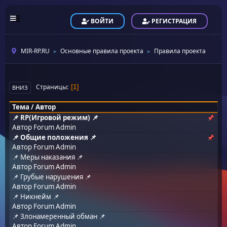
ВОЙТИ
РЕГИСТРАЦИЯ
MIR-RP.RU
Основные правила проекта
Правила проекта
►
►
Страницы
1
ВНИЗ
Тема
/
Автор
📌 RP(Игровой режим) 📌
Автор
Forum Admin
📌 Общие положения 📌
Автор
Forum Admin
📌 Меры наказания 📌
Автор
Forum Admin
📌 Грубые нарушения 📌
Автор
Forum Admin
📌 Никнейм 📌
Автор
Forum Admin
📌 Злонамеренный обман 📌
Автор
Forum Admin