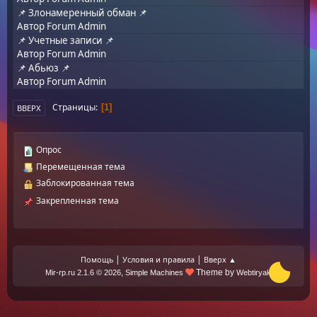
📌 Злонамеренный обман 📌
Автор
Forum Admin
📌 Учетные записи 📌
Автор
Forum Admin
📌 Абьюз 📌
Автор
Forum Admin
Страницы
1
ВВЕРХ
Опрос
Перемещенная тема
Заблокированная тема
Закрепленная тема
|
|
Помощь
Условия и правила
Вверх ▲
,
Theme by
Mir-rp.ru 2.1.6 © 2026
Simple Machines
Webtiryaki