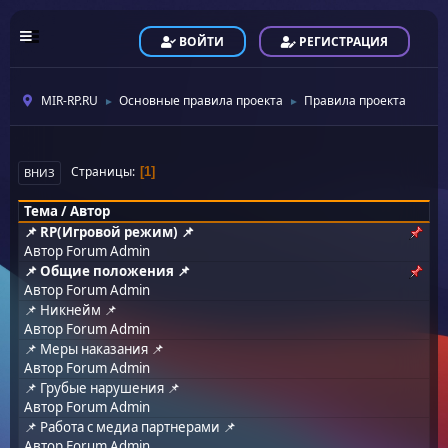
ВОЙТИ
РЕГИСТРАЦИЯ
MIR-RP.RU
Основные правила проекта
Правила проекта
►
►
Страницы
1
ВНИЗ
Тема
/
Автор
📌 RP(Игровой режим) 📌
Автор
Forum Admin
📌 Общие положения 📌
Автор
Forum Admin
📌 Никнейм 📌
Автор
Forum Admin
📌 Меры наказания 📌
Автор
Forum Admin
📌 Грубые нарушения 📌
Автор
Forum Admin
📌 Работа с медиа партнерами 📌
Автор
Forum Admin