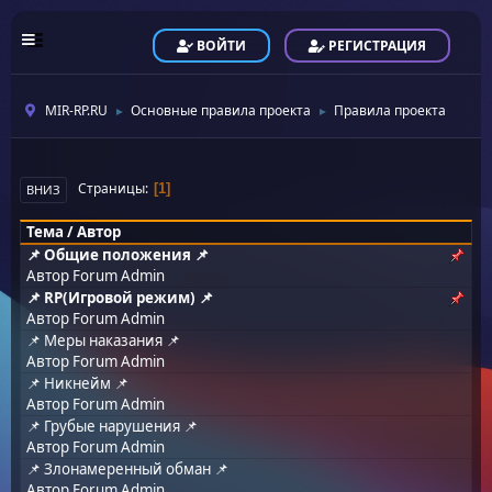
ВОЙТИ
РЕГИСТРАЦИЯ
MIR-RP.RU
Основные правила проекта
Правила проекта
►
►
Страницы
1
ВНИЗ
Тема
/
Автор
📌 Общие положения 📌
Автор
Forum Admin
📌 RP(Игровой режим) 📌
Автор
Forum Admin
📌 Меры наказания 📌
Автор
Forum Admin
📌 Никнейм 📌
Автор
Forum Admin
📌 Грубые нарушения 📌
Автор
Forum Admin
📌 Злонамеренный обман 📌
Автор
Forum Admin