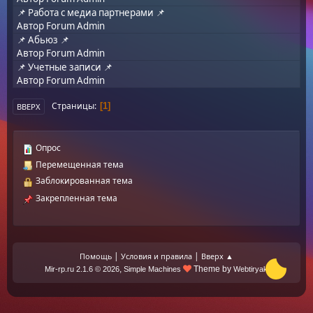
📌 Работа с медиа партнерами 📌
Автор
Forum Admin
📌 Абьюз 📌
Автор
Forum Admin
📌 Учетные записи 📌
Автор
Forum Admin
Страницы
1
ВВЕРХ
Опрос
Перемещенная тема
Заблокированная тема
Закрепленная тема
|
|
Помощь
Условия и правила
Вверх ▲
,
Theme by
Mir-rp.ru 2.1.6 © 2026
Simple Machines
Webtiryaki