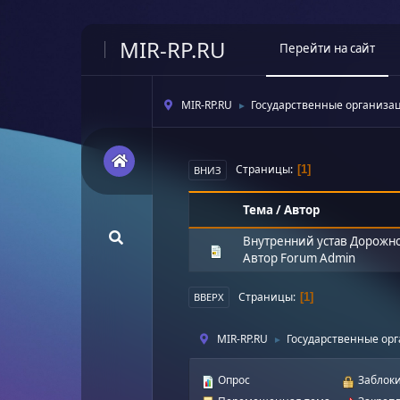
MIR-RP.RU
Перейти на сайт
MIR-RP.RU
Государственные организа
►
Страницы
1
ВНИЗ
Тема
/
Автор
Внутренний устав Дорожно
Автор
Forum Admin
Страницы
1
ВВЕРХ
MIR-RP.RU
Государственные ор
►
Опрос
Заблоки