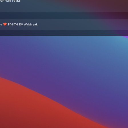
енная тема
Theme by
es
Webtiryaki