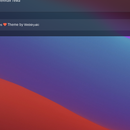
енная тема
Theme by
es
Webtiryaki