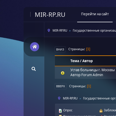
MIR-RP.RU
Перейти на сайт
MIR-RP.RU
Государственные организа
►
Страницы
1
ВНИЗ
Тема
/
Автор
Устав больницы г. Москвы
Автор
Forum Admin
Страницы
1
ВВЕРХ
MIR-RP.RU
Государственные ор
►
Опрос
Заблоки