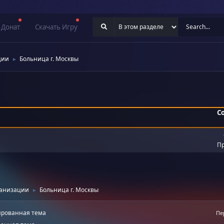
Донат
Скачать Игру
ции
Больница г. Москвы
►
С
Пр
ганизации
Больница г. Москвы
►
рованная тема
Пе