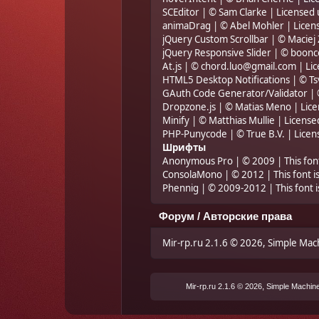
SCEditor
| © Sam Clarke | Licensed
animaDrag
| © Abel Mohler | Lice
jQuery Custom Scrollbar
| © Maciej
jQuery Responsive Slider
| © boonc
At.js
| © chord.luo@gmail.com | Li
HTML5 Desktop Notifications
| © Ts
GAuth Code Generator/Validator
| 
Dropzone.js
| © Matias Meno | Lic
Minify
| © Matthias Mullie | Licens
PHP-Punycode
| © True B.V. | Lice
Шрифты
Anonymous Pro
| © 2009 | This fon
ConsolaMono
| © 2012 | This font i
Phennig
| © 2009-2012 | This font i
Форум / Авторские права
Mir-rp.ru 2.1.6 © 2026
,
Simple Mac
,
Mir-rp.ru 2.1.6 © 2026
Simple Machin