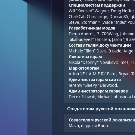
Специалистам поддержки
Will "Kindred" Wagner, Doug Heffern
ChalkCat, Chas Large, Duncan85, gbs
Steve, Storman™, Wade "sησω" Poul
Разработчикам модов
Diego Andrés, GL700Wing, Johnnie "
"akabugeyes" Thorsen, Jason "JBlaze
Составителям документации
Michele "Illori" Davis, Irisado, An
Локализаторам
Nikola "Dzonny" Novaković, m4z, F
Маркетологам
Adish "(F.L.A.M.E.R)" Patel, Bryan 
Администраторам сайта
Jeremy "SleePy" Darwood.
Администраторам серверов
Derek Schwab, Michael Johnson и Li
Создателям русской локализ
Создателям русской локализа
Mavn, digger и Bugo.