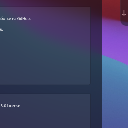
↓
ботке на GitHub
.
в.
3.0 License