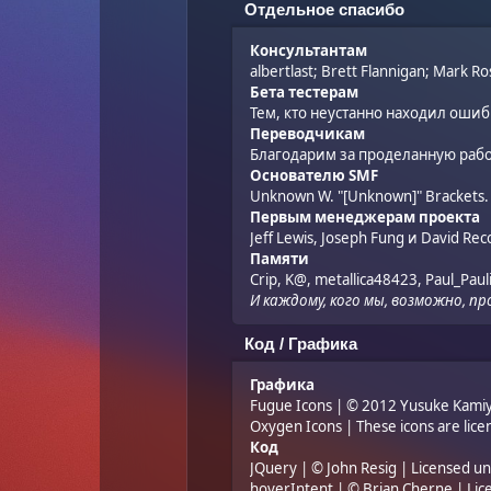
Отдельное спасибо
Консультантам
albertlast; Brett Flannigan; Mark R
Бета тестерам
Тем, кто неустанно находил ошиб
Переводчикам
Благодарим за проделанную рабо
Основателю SMF
Unknown W. "[Unknown]" Brackets.
Первым менеджерам проекта
Jeff Lewis, Joseph Fung и David Re
Памяти
Crip, K@, metallica48423, Paul_Paul
И каждому, кого мы, возможно, п
Код / Графика
Графика
Fugue Icons
| © 2012 Yusuke Kamiya
Oxygen Icons
| These icons are lic
Код
JQuery
| © John Resig | Licensed u
hoverIntent
| © Brian Cherne | Li