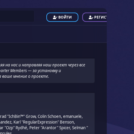
ВОЙТИ
РЕГИСТРАЦИЯ
яя на нас и направляя наш проект через все
arter Members — за установку и
а ваше мнение о проекте.
 Brad "IchBin™" Grow, Colin Schoen, emanuele,
rnandez, Karl "RegularExpression" Benson,
r "Ozp" Rydhé, Peter "Arantor" Spicer, Selman "
nrules.