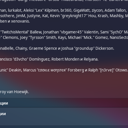
an, lurkalot, Aleksi "Lex" Kilpinen, br360, GigaWatt, ziycon, Adam Tallon
othere, JimM, Justyne, Kat, Kevin "greyknight17" Hou, Krash, Mashby, Mich
sen и xenovanis.
TwitchisMental" Ballew, Jonathan "vbgamer45" Valentin, Sami "SychO" Ma
" Clemons, Joey "Tyrsson" Smith, Kays, Michael "Mick." Gomez, NanoSector
gelinaBelle, Chainy, Graeme Spence и Joshua "groundup" Dickerson.
rancisco "d3vcho" Domínguez, Robert Monden и Relyana.
"Runic" Deakin, Marcus "cσσкιє мσηѕтєя" Forsberg и Ralph "[n3rve]" Otowo
roy van Hoewijk.
ации
ции