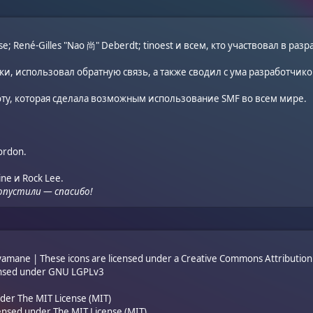
ose; René-Gilles "Nao 尚" Deberdt; tinoest и всем, кто участвовал в
разра
ки, использовал обратную связь, а также сводил с ума разработчико
ту, которая сделала возможным использование SMF во всем мире.
cordon.
ine и Rock Lee.
ропустили — спасибо!
mane | These icons are licensed under a Creative Commons Attribution 
ensed under
GNU LGPLv3
nder
The MIT License (MIT)
censed under
The MIT License (MIT)