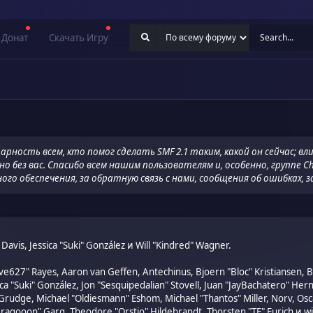
Донат
Скачать Игру
рность всем, кто помог сделать SMF 2.1 таким, какой он сейчас; вли
 без вас. Спасибо всем нашим пользователям и, особенно, группе Ch
го обеспечения, за обратную связь с нами, сообщения об ошибках, з
i" Davis, Jessica "Suki" González и Will "Kindred" Wagner.
"live627" Rayes, Aaron van Geffen, Antechinus, Bjoern "Bloc" Kristiansen,
ica "Suki" González, Jon "Sesquipedalian" Stovell, Juan "JayBachatero" He
rudge, Michael "Oldiesmann" Eshom, Michael "Thantos" Miller, Norv, Osca
"Dragooon" Garg, Theodore "Orstio" Hildebrandt, Thorsten "TE" Eurich и wi