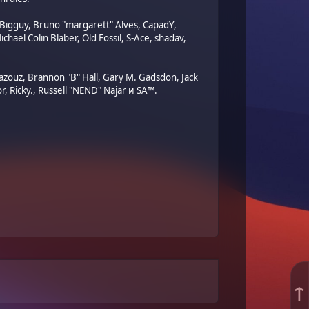
, Bigguy, Bruno "margarett" Alves, CapadY,
ael Colin Blaber, Old Fossil, S-Ace, shadav,
zouz, Brannon "B" Hall, Gary M. Gadsdon, Jack
, Ricky., Russell "NEND" Najar и SA™.
.
↑