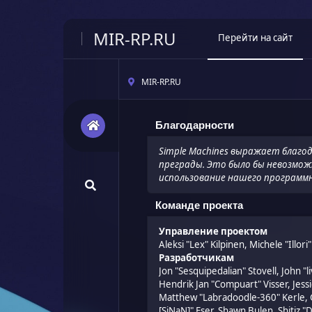
MIR-RP.RU
Перейти на сайт
MIR-RP.RU
Благодарности
Simple Machines выражает благода
преграды. Это было бы невозможно
использование нашего программно
Команде проекта
Управление проектом
Aleksi "Lex" Kilpinen, Michele "Illor
Разработчикам
Jon "Sesquipedalian" Stovell, John 
Hendrik Jan "Compuart" Visser, Jess
Matthew "Labradoodle-360" Kerle, G
[SiNaN]" Eser, Shawn Bulen, Shitiz 