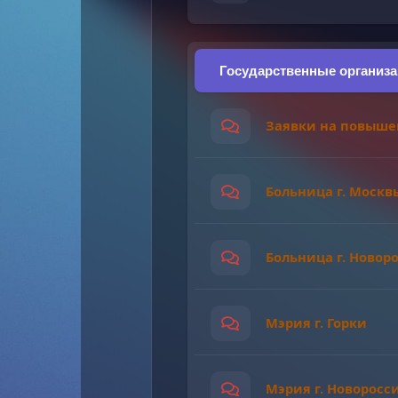
Государственные организ
Заявки на повыше
Больница г. Москв
Больница г. Новор
Мэрия г. Горки
Мэрия г. Новоросс