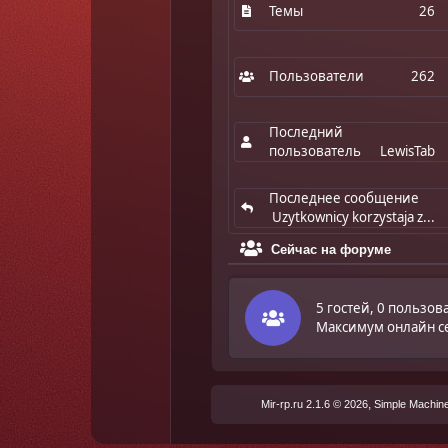
Темы
26
Пользователи
262
Последний
пользователь
LewisTab
Последнее сообщение
Uzytkownicy korzystaja z...
Сейчас на форуме
5 гостей, 0 пользов
Максимум онлайн с
,
Mir-rp.ru 2.1.6 © 2026
Simple Machin