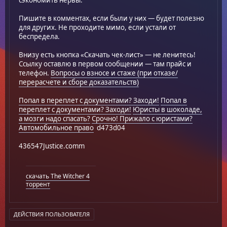
сэкономить нервы.
Пишите в комментах, если были у них — будет полезно
для других. Не проходите мимо, если устали от
беспредела.
Внизу есть кнопка «Скачать чек-лист» — не ленитесь!
Ссылку оставлю в первом сообщении — там прайс и
телефон.
Вопросы о взносе и стаже (при отказе/
перерасчете и сборе доказательств)
Попал в переплет с документами? Заходи!
Попал в
переплет с документами? Заходи!
Юристы в шоколаде,
а мозги надо спасать?
Срочно! Прижало с юристами?
Автомобильное право
d473d04
436547Justice.comm
скачать The Witcher 4
торрент
ДЕЙСТВИЯ ПОЛЬЗОВАТЕЛЯ