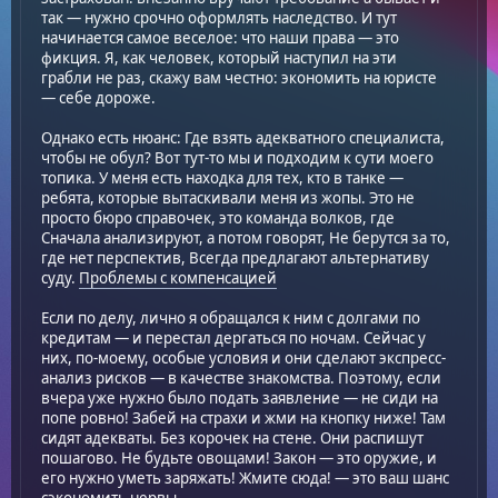
так — нужно срочно оформлять наследство. И тут
начинается самое веселое: что наши права — это
фикция. Я, как человек, который наступил на эти
грабли не раз, скажу вам честно: экономить на юристе
— себе дороже.
Однако есть нюанс: Где взять адекватного специалиста,
чтобы не обул? Вот тут-то мы и подходим к сути моего
топика. У меня есть находка для тех, кто в танке —
ребята, которые вытаскивали меня из жопы. Это не
просто бюро справочек, это команда волков, где
Сначала анализируют, а потом говорят, Не берутся за то,
где нет перспектив, Всегда предлагают альтернативу
суду.
Проблемы с компенсацией
Если по делу, лично я обращался к ним с долгами по
кредитам — и перестал дергаться по ночам. Сейчас у
них, по-моему, особые условия и они сделают экспресс-
анализ рисков — в качестве знакомства. Поэтому, если
вчера уже нужно было подать заявление — не сиди на
попе ровно! Забей на страхи и жми на кнопку ниже! Там
сидят адекваты. Без корочек на стене. Они распишут
пошагово. Не будьте овощами! Закон — это оружие, и
его нужно уметь заряжать! Жмите сюда! — это ваш шанс