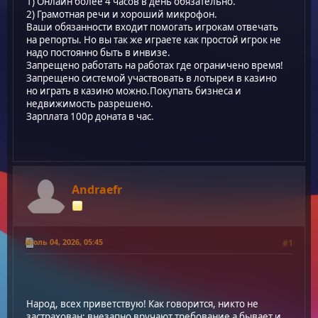
1) Онлайн более 4 часов в день обязательно.
2) Грамотная речи и хороший микрофон.
Ваши обязанности входит помогать игрокам отвечать
на репорты. Но вы так же играете как простой игрок не
надо постоянно быть в инвизе.
Запрещено работать на работах где ограничено время!
Запрещено системой участвовать в лотыреи в казино
но играть в казино можно.Покупать бизнеса и
недвижимость разрешено.
Зарплата 100р доната в час.
Andraefr
Июль 04, 2026, 05:45
#1
Народ, всех приветствую! Как говорится, никто не
застрахован: внезапно вручают требование а бывает и