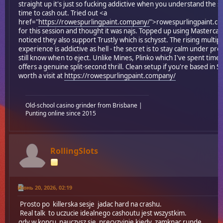
straight up it's just so fucking addictive when you understand the 
time to cash out. Tried out <a
href="
https://rowespurlingpaint.company/
">rowespurlingpaint.c
for this session and thought it was najs. Topped up using Masterca
noticed they also support Trustly which is schysst. The rising multipl
experience is addictive as hell - the secret is to stay calm under pr
still know when to eject. Unlike Mines, Plinko which I've spent time o
offers a genuine split-second thrill. Clean setup if you're based in 
worth a visit at
https://rowespurlingpaint.company/
Old-school casino grinder from Brisbane |
Punting online since 2015
RollingSlots
Июнь 20, 2026, 02:19
Prosto po killerska sesje jadac hard na crashu.
Real talk to uczucie idealnego cashoutu jest wszystkim.
gdy w koncu nauczysz sie precyzyjnie kiedy zamknac runde.