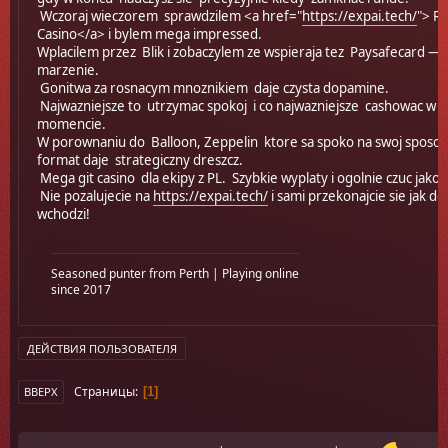
Wczoraj wieczorem sprawdzilem <a href="
https://expai.tech/
"> Ro
Casino</a> i bylem mega impressed.
Wplacilem przez Blik i zobaczylem ze wspieraja tez Paysafecard — 
marzenie.
Gonitwa za rosnacym mnoznikiem daje czysta dopamine.
Najwazniejsze to utrzymac spokoj i co najwazniejsze cashowac w 
momencie.
W porownaniu do Balloon, Zeppelin ktore sa spoko na swoj sposob
format daje strategiczny dreszcz.
Mega git casino dla ekipy z PL. Szybkie wyplaty i ogolnie czuc jakos
Nie pozalujecie na
https://expai.tech/
i sami przekonajcie sie jak do
wchodzi!
Seasoned punter from Perth | Playing online
since 2017
ДЕЙСТВИЯ ПОЛЬЗОВАТЕЛЯ
Страницы
1
ВВЕРХ