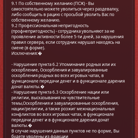
9.1 По собственному желанию (ПСЖ) - Вы
самостоятельно можете уволиться через раздевалку,
либо сообщить в рацию с просьбой уволить Вас по
собственному желанию.
9.2 Профессиональная непригодность
(профнепригодность) - сотрудника увольняют за не
проявление активности более 5-ти дней, за нарушения
правил сервера, если сотрудник нарушал находясь на
смене (в форме).
Исключения:�
- Нарушение пункта 6.2 Упоминание родных или их
оскорбление, Оскорбления и завуалированные
оскорбления родных во всех игровых чатах, в
функционале передачи денег и в функционале дарения
донат валюты.�
- Нарушение пункта 6.3 Оскорбление нации или
религии, высказывания на чувствительные
темы,Оскорбления и завуалированные оскорбления,
нации/религии, а также розжиг межнациональных
конфликтов во всех игровых чатах, в функционале
передачи денег и в функционале дарения донат
валюты.�
В случае нарушения данных пунктов не по форме, Вы
будете уволены из фракции