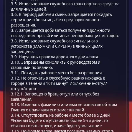
3.5. Использование служебного транспортного средства
для личных целей.
3.6. В период рабочей смены запрещается покидать
территорию больницы без предварительного
разрешения.
3.7. Запрещается добиваться получения должности
посредством просьб или иных неподобающих методов.
3.8. Использование служебного сигнального
устройства (МАЯЧКИ и СИРЕНА) в личных целях
запрещено.
3.9. Нарушать правила дорожного движения.
3.10. Запрещены конфликты с руководством и
старшими по званию.
3.11. Покидать рабочее место без разрешения.
3.12. Не отвечать в служебную рацию находясь в
городе в течении 10ти минут. Исключение-отгул/
отпуск/отдых
3.12.1. Запрещено брать отгул или отпуск без
заявления.
3.13. Изменять фамилию или имя не известив об этом
Главного врача или его заместителей.
3.14. Отсутствовать на рабочем месте более 5 дней
*Если вы будете отсутствовать более 5-ти дней, то
обязаны взять отпуск, иначе будет увольнение.
3.15. По форме запрещается посещать казино, стрип-