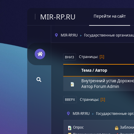
MIR-RP.RU
Перейти на сайт
MIR-RP.RU
Государственные организа
►
Страницы
1
ВНИЗ
Тема
/
Автор
Внутренний устав Дорожно
Автор
Forum Admin
Страницы
1
ВВЕРХ
MIR-RP.RU
Государственные ор
►
Опрос
Заблоки