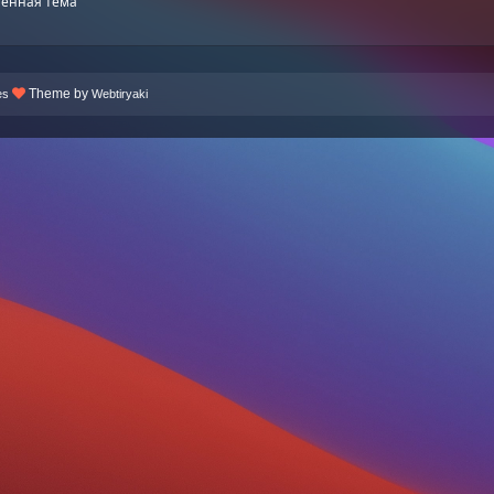
енная тема
Theme by
es
Webtiryaki