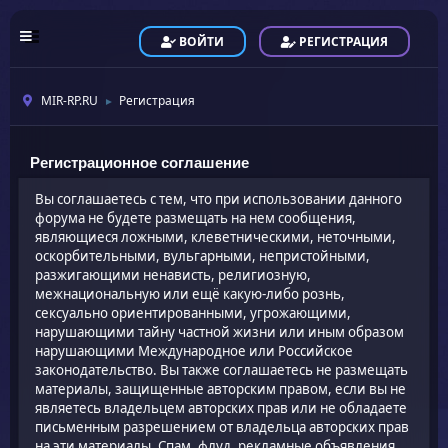
ВОЙТИ
РЕГИСТРАЦИЯ
MIR-RP.RU
Регистрация
►
Регистрационное соглашение
Вы соглашаетесь с тем, что при использовании данного
форума не будете размещать на нем сообщения,
являющиеся ложными, клеветническими, неточными,
оскорбительными, вульгарными, непристойными,
разжигающими ненависть, религиозную,
межнациональную или ещё какую-либо рознь,
сексуально ориентированными, угрожающими,
нарушающими тайну частной жизни или иным образом
нарушающими Международное или Российское
законодательство. Вы также соглашаетесь не размещать
материалы, защищенные авторским правом, если вы не
являетесь владельцем авторских прав или не обладаете
письменным разрешением от владельца авторских прав
на эти материалы. Спам, флуд, рекламные объявления,