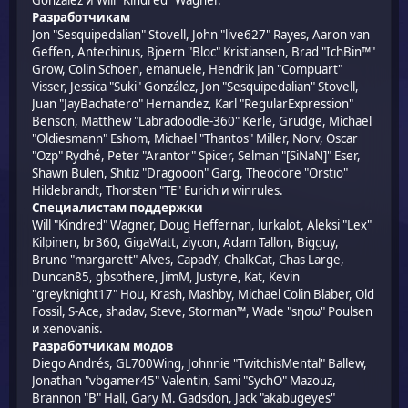
González и Will "Kindred" Wagner.
Разработчикам
Jon "Sesquipedalian" Stovell, John "live627" Rayes, Aaron van
Geffen, Antechinus, Bjoern "Bloc" Kristiansen, Brad "IchBin™"
Grow, Colin Schoen, emanuele, Hendrik Jan "Compuart"
Visser, Jessica "Suki" González, Jon "Sesquipedalian" Stovell,
Juan "JayBachatero" Hernandez, Karl "RegularExpression"
Benson, Matthew "Labradoodle-360" Kerle, Grudge, Michael
"Oldiesmann" Eshom, Michael "Thantos" Miller, Norv, Oscar
"Ozp" Rydhé, Peter "Arantor" Spicer, Selman "[SiNaN]" Eser,
Shawn Bulen, Shitiz "Dragooon" Garg, Theodore "Orstio"
Hildebrandt, Thorsten "TE" Eurich и winrules.
Специалистам поддержки
Will "Kindred" Wagner, Doug Heffernan, lurkalot, Aleksi "Lex"
Kilpinen, br360, GigaWatt, ziycon, Adam Tallon, Bigguy,
Bruno "margarett" Alves, CapadY, ChalkCat, Chas Large,
Duncan85, gbsothere, JimM, Justyne, Kat, Kevin
"greyknight17" Hou, Krash, Mashby, Michael Colin Blaber, Old
Fossil, S-Ace, shadav, Steve, Storman™, Wade "sησω" Poulsen
и xenovanis.
Разработчикам модов
Diego Andrés, GL700Wing, Johnnie "TwitchisMental" Ballew,
Jonathan "vbgamer45" Valentin, Sami "SychO" Mazouz,
Brannon "B" Hall, Gary M. Gadsdon, Jack "akabugeyes"