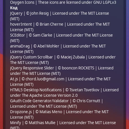
Oxygen Icons
| These icons are licensed under
GNU LGPLv3
Код
JQuery
| © John Resig | Licensed under
The MIT License
(MIT)
hoverIntent
| © Brian Cherne | Licensed under
The MIT
License (MIT)
SCEditor
| © Sam Clarke | Licensed under
The MIT License
(MIT)
animaDrag
| © Abel Mohler | Licensed under
The MIT
License (MIT)
jQuery Custom Scrollbar
| © Maciej Zubala | Licensed under
The MIT License (MIT)
jQuery Responsive Slider
| © booncon ROCKETS | Licensed
under
The MIT License (MIT)
At.js
| © chord.luo@gmail.com | Licensed under
The MIT
License (MIT)
HTML5 Desktop Notifications
| © Tsvetan Tsvetkov | Licensed
under
The Apache License Version 2.0
GAuth Code Generator/Validator
| © Chris Cornutt |
Licensed under
The MIT License (MIT)
Dropzone.js
| © Matias Meno | Licensed under
The MIT
License (MIT)
Minify
| © Matthias Mullie | Licensed under
The MIT License
(MIT)