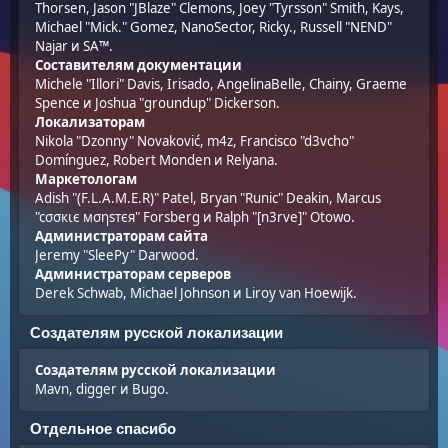
Thorsen, Jason "JBlaze" Clemons, Joey "Tyrsson" Smith, Kays,
Michael "Mick." Gomez, NanoSector, Ricky., Russell "NEND"
Najar и SA™.
Составителям документации
Michele "Illori" Davis, Irisado, AngelinaBelle, Chainy, Graeme
Spence и Joshua "groundup" Dickerson.
Локализаторам
Nikola "Dzonny" Novaković, m4z, Francisco "d3vcho"
Domínguez, Robert Monden и Relyana.
Маркетологам
Adish "(F.L.A.M.E.R)" Patel, Bryan "Runic" Deakin, Marcus
"cσσкιє мσηѕтєя" Forsberg и Ralph "[n3rve]" Otowo.
Администраторам сайта
Jeremy "SleePy" Darwood.
Администраторам серверов
Derek Schwab, Michael Johnson и Liroy van Hoewijk.
Создателям русской локализации
Создателям русской локализации
Mavn, digger и Bugo.
Отдельное спасибо