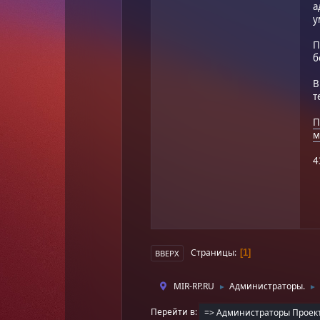
а
у
П
б
В
т
П
м
4
Страницы
1
ВВЕРХ
MIR-RP.RU
Администраторы.
►
►
Перейти в