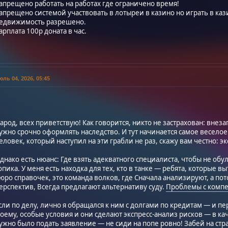
апрещено работать на работах где ограничено время!
апрещено системой участвовать в лотыреи в казино но играть в ка
едвижимость разрешено.
арплата 100р доната в час.
ль 04, 2026, 05:45
арод, всех приветствую! Как говорится, никто не застрахован: внез
ужно срочно оформлять наследство. И тут начинается самое веселое:
еловек, который наступил на эти грабли не раз, скажу вам честно: 
днако есть нюанс: Где взять адекватного специалиста, чтобы не обул
опика. У меня есть находка для тех, кто в танке — ребята, которые в
юро справочек, это команда волков, где Сначала анализируют, а потом
ерспектив, Всегда предлагают альтернативу суду.
Проблемы с комп
сли по делу, лично я обращался к ним с долгами по кредитам — и пер
оему, особые условия и они сделают экспресс-анализ рисков — в ка
ужно было подать заявление — не сиди на попе ровно! Забей на стра