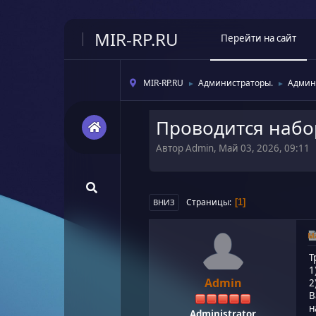
MIR-RP.RU
Перейти на сайт
MIR-RP.RU
Администраторы.
Админ
►
►
Проводится набо
Автор Admin, Май 03, 2026, 09:11
Страницы
1
ВНИЗ
Ма
Т
1
Admin
2
В
н
Administrator