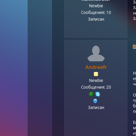
З
Newbie
З
Сообщения: 10
н
З
Записан
Ию
Andraefr
Н
н
Newbie
ч
Сообщения: 20
О
т
б
Записан
п
Е
м
н