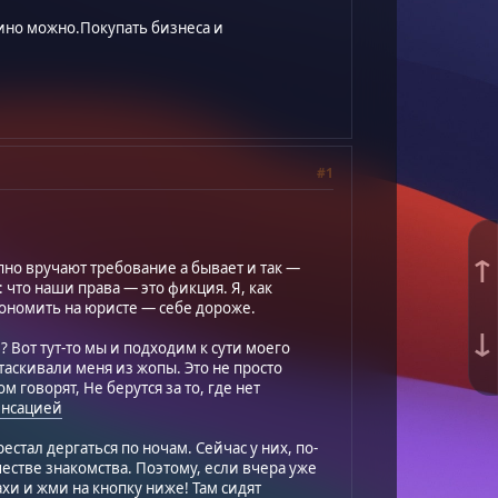
зино можно.Покупать бизнеса и
#1
↑
апно вручают требование а бывает и так —
 что наши права — это фикция. Я, как
экономить на юристе — себе дороже.
↓
? Вот тут-то мы и подходим к сути моего
ытаскивали меня из жопы. Это не просто
 говорят, Не берутся за то, где нет
енсацией
естал дергаться по ночам. Сейчас у них, по-
честве знакомства. Поэтому, если вчера уже
хи и жми на кнопку ниже! Там сидят