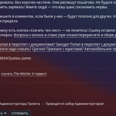
декваты. Без корочек на стене. Они распишут пошагово. Не будьте 
меть заряжать! Жмите сюда! — это ваш шанс сэкономить нервы.
ишите в комментах, если были у них — будет полезно для других. Н
еспредела.
низу есть кнопка «Скачать чек-лист» — не ленитесь! Ссылку оставл
елефон.
Вопросы о взносе и стаже (при отказе/перерасчете и сборе 
опал в переплет с документами? Заходи!
Попал в переплет с докуме
озги надо спасать?
Срочно! Прижало с юристами?
Автомобильное п
36547Justice.comm
скачать The Witcher 4 торрент
Администраторы Проекта
Проводится набор Администраторов!
►