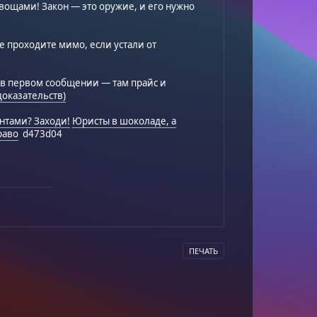
овощами! Закон — это оружие, и его нужно
е проходите мимо, если устали от
ю в первом сообщении — там прайс и
доказательств)
нтами? Заходи!
Юристы в шоколаде, а
раво
d473d04
ПЕЧАТЬ