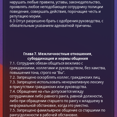
нарушать любые правила, уставы, законодательство,
проявлять любое неподобающее сотруднику полиции
поведение, совершать действия, порочащие честь и
репутацию мэрии.
6.3 Отгул разрешено брать с одобрения руководства, с
обязательным указанием адекватной причины.
Глава 7. Межличностные отношения,
субординация и нормы общения
7.1. Сотрудник обязан общаться вежливо с
гражданскими, коллегами и руководством, без хамства,
повышения тона, строго на "Вы".
7.2. Запрещено оскорблять коллег, гражданских лиц.
7.3. Запрещено использовать ненормативную лексику
в присутствии гражданских или руководства.
7.4. Обращение на «ты» допускается между
сотрудниками либо равного ранга, равной должности,
либо при обращении старшего по рангу к младшему в
неформальной обстановке, когда это уместно.
7.5. Запрещено фамильярное общение со старшими по
рангу/должности в рабочей обстановке.