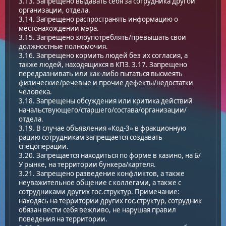
3.13. Запрещено выдавать себя за сотрудника другой
организации, отдела.
3.14. Запрещено распространять информацию о
местонахождении мэра.
3.15. Запрещено злоупотреблять/превышать свои
должностные полномочия.
3.16. Запрещено кормить людей без их согласия, а
также людей, находящихся в КПЗ. 3.17. Запрещено
передразнивать или как-либо пытаться высмеять
физические/речевые и прочие дефекты/недостатки
человека.
3.18. Запрещены обсуждения или критика действий
начальствующего/старшего/состава/организации/
отдела.
3.19. В случае объявления «Код-3» в фракционную
рацию сотрудникам запрещается создавать
спецоперации.
3.20. Запрещается находиться по форме в казино, на Б/
У рынке, на территории бункера/картеля.
3.21. Запрещено разведение конфликтов, а также
неуважительное общение с коллегами, а также с
сотрудниками других гос.структур. Примечание:
находясь на территории других гос.структур, сотрудник
обязан вести себя вежливо, не нарушая правил
поведения на территории.