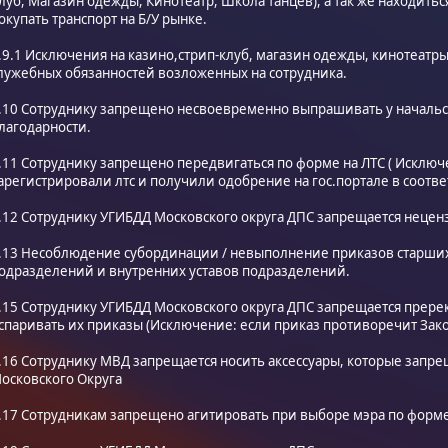
луб, Магазин одежды, Кинотеатр, Школа танцев), а так же находить
окупать транспорт на Б/У рынке.
.9.1 Исключения на казино,стрип-клуб, магазин одежды, кинотеатр
лужебных обязанностей возложенных на сотрудника.
.10 Сотруднику запрещено несвоевременно выпрашивать у началь
лагодарности.
.11 Сотруднику запрещено передвигаться по форме на ЛТС ( Исключ
арегистрировали лтс и получили одобрение на гос.портале в соотв
.12 Сотруднику УГИБДД Московского округа ДПС запрещается неценз
.13 Несоблюдение субординации / невыполнение приказов старших
одразделений и внутренних уставов подразделений.
.15 Сотруднику УГИБДД Московского округа ДПС запрещается пререк
спаривать их приказы (Исключение: если приказ противоречит Зако
.16 Сотруднику МВД запрещается носить аксессуары, которые зап
осковского Округа
.17 Сотрудникам запрещено агитировать при выборе мэра по форме