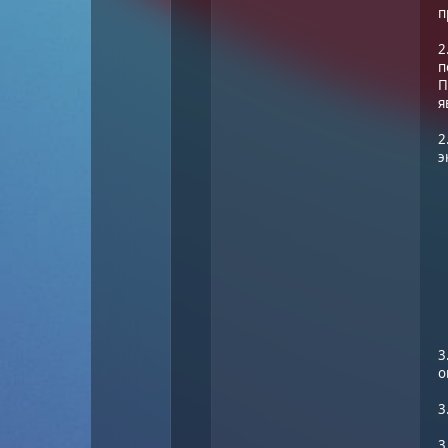
п
2
п
П
я
2
э
3
о
3
3