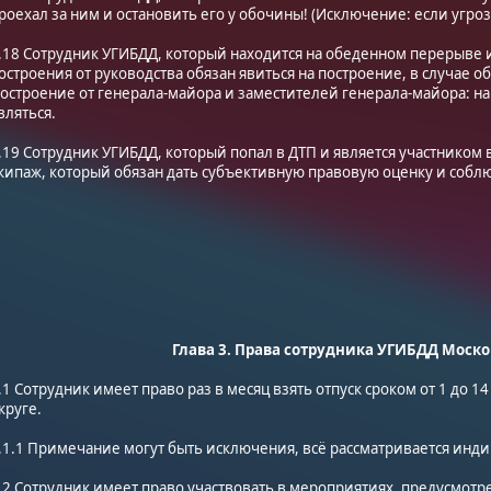
роехал за ним и остановить его у обочины! (Исключение: если угро
.18 Сотрудник УГИБДД, который находится на обеденном перерыве и
остроения от руководства обязан явиться на построение, в случае 
остроение от генерала-майора и заместителей генерала-майора: на
вляться.
.19 Сотрудник УГИБДД, который попал в ДТП и является участником
кипаж, который обязан дать субъективную правовую оценку и соблю
Глава 3. Права сотрудника УГИБДД Моско
.1 Сотрудник имеет право раз в месяц взять отпуск сроком от 1 до 1
круге.
.1.1 Примечание могут быть исключения, всё рассматривается инд
.2 Сотрудник имеет право участвовать в мероприятиях, предусмотре