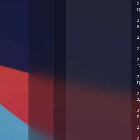
2
г
2
в
2
2
2
"
2
г
2
з
2
и
2
2