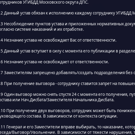
отрудников УГИБДД Московского округа ДПС.
.2 Данный устав обязан к исполнению каждому сотруднику УГИБДД М
.3 Несоблюдение пунктов устава и приложенных нормативных доку
огласно системе наказаний и их отработке.
.4 Незнание устава не освобождает Вас от ответственности.
.5 Данный устав вступает в силу с момента его публикации в разде
.6 Незнание устава не освобождает от ответственности.
.7 Заместителям запрещено добавлять/создать подразделения без 
.8 При получение выговора - сотруднику ставится запрет на повыше
.9 Один выговор можно снять спустя 24 с момента его получения, п
остава или Нач.Дисбата/Заместителя Начальника Дисбата.
.10 При получение двух выговоров, сотрудник может быть понижен
уководящего состава. В зависимости от контекста ситуации.
.11 Генерал и его Заместители вправе выбирать, то наказание, ко
еседа/Выговор/Увольнение. В зависимости от тяжести нарушения, т