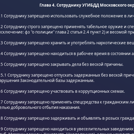
Глава 4. Сотруднику УГИБДД Московского ок
.1 Сотруднику запрещено использовать служебное положение в ли
.2 Сотруднику строго запрещено применять табельное оружие и сп
исключение: фз "о полиции" глава 2 статья 2.4 пункт 2) и весомой п
.3 Сотруднику запрещено хранить и употреблять наркотические ве
.4 Сотруднику запрещено находиться в рабочее время в состоянии 
.5 Сотруднику запрещено закрывать дела без веской причины.
.5.1 Сотруднику запрещено отпускать задержанных без веской причи
арушения Законодательной базы задержанным.
.6 Сотруднику запрещено участвовать в коррупционных схемах.
.7 Сотруднику запрещено применять спецсредства к гражданским л
елью добровольного отбытия наказания.
.8 Сотруднику запрещено задерживать и объявлять в розыск гражд
.9 Сотруднику запрещено находиться в увеселительных заведениях 