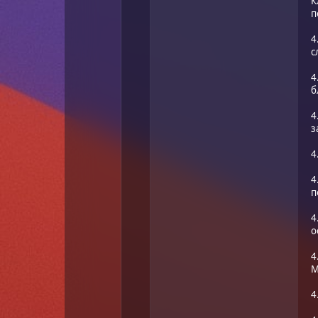
К
п
4
с
4
б
4
з
4
4
п
4
о
4
М
4