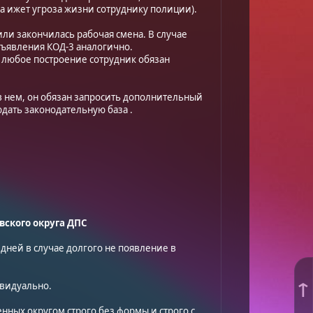
за ижет угроза жизни сотруднику полиции).
ли закончилась рабочая смена. В случае
объявления КОД-3 аналогично.
 любое построение сотрудник обязан
 в нем, он обязан запросить дополнительный
дать законодательную база .
вского округа ДПС
4 дней в случае долгого не появление в
↑
ивидуально.
нных округом строго без формы и строго с