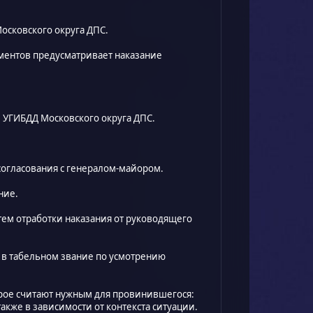
осковского округа ДПС.
ментов предусматривает наказание
ле УГИБДД Московского округа ДПС.
согласования с генералом-майором.
ние.
утем отработки наказания от руководящего
 в табельном звание по усмотрению
торое считают нужным для провинившегося:
акже в зависимости от контекста ситуации.