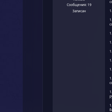
с
Сообщения: 19
1
Записан
1
с
1
1
1
1
1
1
с
1
р
1
Б