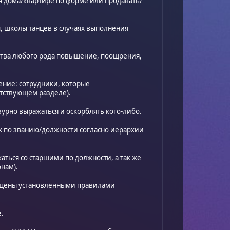
ся дома/квартире по форме или продавать/
ы, школы танцев в случаях выполнения
ства любого рода повышение, поощрения,
ение: сотрудники, которые
етствующем разделе).
урно выражаться и оскорблять кого-либо.
 по званию/должности согласно иерархии
аться со старшими по должности, а так же
нам).
рещены установленными правилами
.