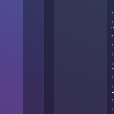
4
4
(
4
4
4
4
н
4
4
ц
4
4