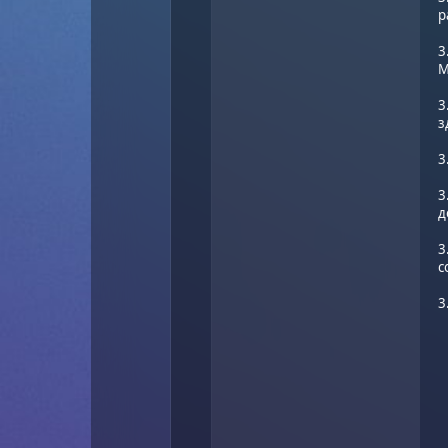
р
3
М
3
з
3
3
д
3
с
3