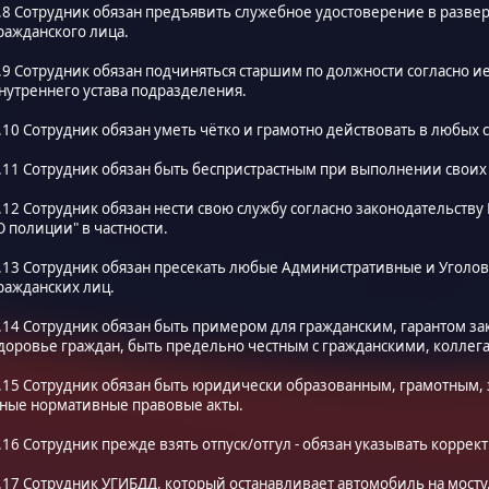
.8 Сотрудник обязан предъявить служебное удостоверение в разве
ражданского лица.
.9 Сотрудник обязан подчиняться старшим по должности согласно 
нутреннего устава подразделения.
.10 Сотрудник обязан уметь чётко и грамотно действовать в любых 
.11 Сотрудник обязан быть беспристрастным при выполнении своих
.12 Сотрудник обязан нести свою службу согласно законодательств
О полиции" в частности.
.13 Сотрудник обязан пресекать любые Административные и Уголо
ражданских лиц.
.14 Сотрудник обязан быть примером для гражданским, гарантом за
доровье граждан, быть предельно честным с гражданскими, коллег
.15 Сотрудник обязан быть юридически образованным, грамотным, з
ные нормативные правовые акты.
.16 Сотрудник прежде взять отпуск/отгул - обязан указывать коррек
.17 Сотрудник УГИБДД, который останавливает автомобиль на мосту.