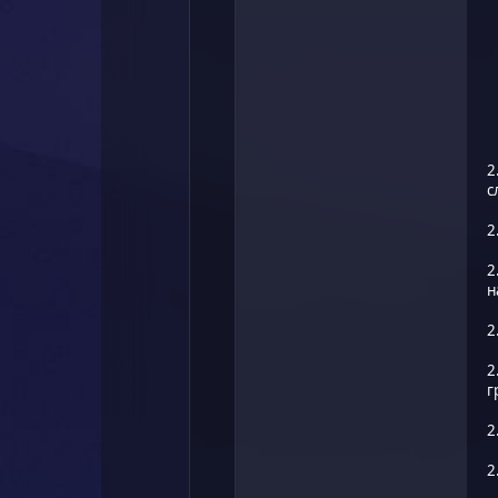
2
с
2
2
н
2
2
г
2
2