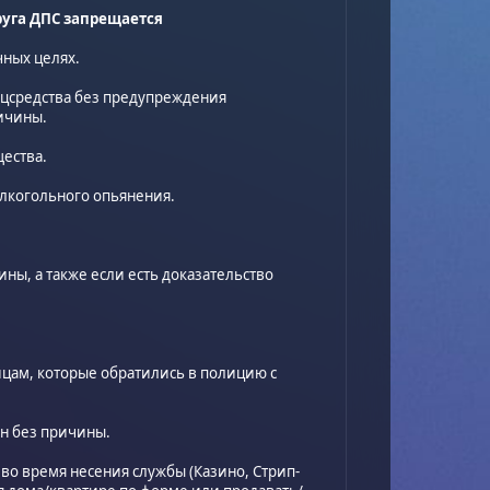
руга ДПС запрещается
чных целях.
ецсредства без предупреждения
ричины.
щества.
алкогольного опьянения.
ны, а также если есть доказательство
ицам, которые обратились в полицию с
ан без причины.
во время несения службы (Казино, Стрип-