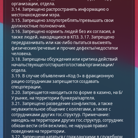
организации, отдела.
3.14. Запрещено распространять информацию о
местонахождении мэра.
3.15. Запрещено злоупотреблять/превышать свои
должностные полномочия.
3.16. Запрещено кормить людей без их согласия, а
также людей, находящихся в КПЗ. 3.17. Запрещено
передразнивать или как-либо пытаться высмеять
физические/речевые и прочие дефекты/недостатки
человека.
3.18. Запрещены обсуждения или критика действий
начальствующего/старшего/состава/организации/
отдела.
3.19. В случае объявления «Код-3» в фракционную
рацию сотрудникам запрещается создавать
спецоперации.
3.20. Запрещается находиться по форме в казино, на Б/
У рынке, на территории бункера/картеля.
3.21. Запрещено разведение конфликтов, а также
неуважительное общение с коллегами, а также с
сотрудниками других гос.структур. Примечание:
находясь на территории других гос.структур, сотрудник
обязан вести себя вежливо, не нарушая правил
поведения на территории.
3.22. Запрещено кататься с гражданскими в служебном