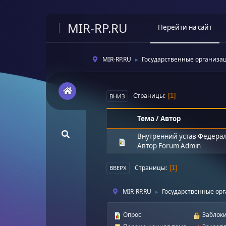
MIR-RP.RU
Перейти на сайт
MIR-RP.RU
Государственные организа
►
Страницы
1
ВНИЗ
Тема
/
Автор
Внутренний устав Федера
Автор
Forum Admin
Страницы
1
ВВЕРХ
MIR-RP.RU
Государственные ор
►
Опрос
Заблоки