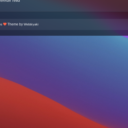
енная тема
Theme by
es
Webtiryaki