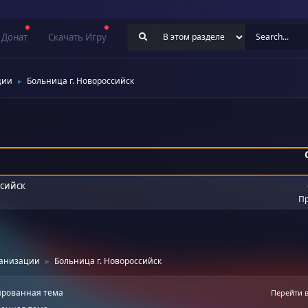
Донат
Скачать Игру
ции
Больница г. Новороссийск
►
ссийск
Пр
ганизации
Больница г. Новороссийск
►
рованная тема
Перейти 