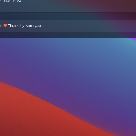
енная тема
Theme by
es
Webtiryaki