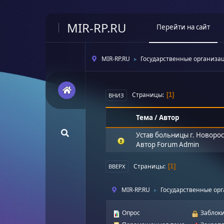
MIR-RP.RU
Перейти на сайт
MIR-RP.RU
Государственные организа
►
Страницы
1
ВНИЗ
Тема
/
Автор
Устав больницы г. Новоро
Автор
Forum Admin
Страницы
1
ВВЕРХ
MIR-RP.RU
Государственные ор
►
Опрос
Заблоки