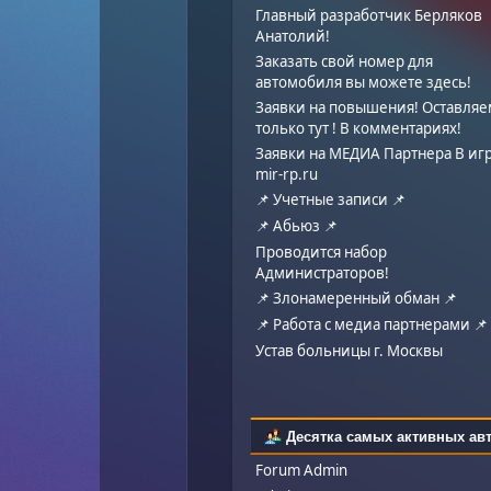
Главный разработчик Берляков
Анатолий!
Заказать свой номер для
автомобиля вы можете здесь!
Заявки на повышения! Оставля
только тут ! В комментариях!
Заявки на МЕДИА Партнера В иг
mir-rp.ru
📌 Учетные записи 📌
📌 Абьюз 📌
Проводится набор
Администраторов!
📌 Злонамеренный обман 📌
📌 Работа с медиа партнерами 📌
Устав больницы г. Москвы
Десятка самых активных ав
Forum Admin