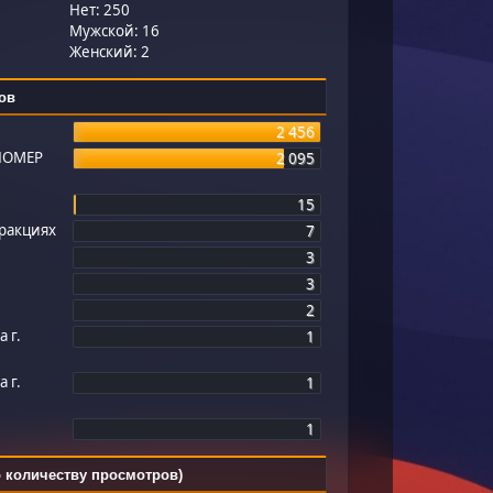
Нет: 250
Мужской: 16
Женский: 2
ов
2 456
НОМЕР
2 095
15
ракциях
7
3
3
2
 г.
1
 г.
1
1
о количеству просмотров)