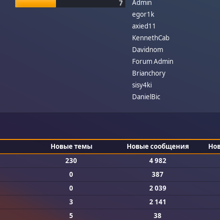
Admin
7
egor1k
axied11
KennethCab
Davidnom
Forum Admin
Brianchory
sisy4ki
DanielBic
Новые темы
Новые сообщения
Но
230
4 982
0
387
0
2 039
3
2 141
5
38