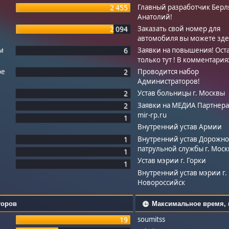
Главный разработчик Берл
2 455
Анатолий!
Заказать свой номер для
2 094
автомобиля вы можете зде
ем
Заявки на повышения! Ост
6
только тут ! В комментария
ре
Проводится набор
2
Администраторов!
Устав больницы г. Москвы
2
Заявки на МЕДИА Партнера
2
mir-rp.ru
1
Внутренний устав Армии
Внутренний устав Дорожно
1
патрульной службы г. Мос
1
Устав мэрии г. Горки
1
Внутренний устав мэрии г.
Новороссийск
торов
Максимальное время, 
soumitss
19