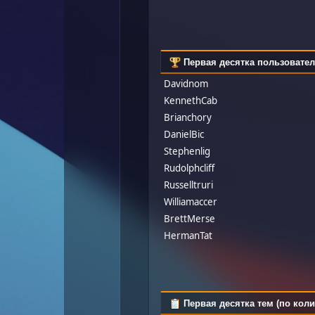
Первая десятка пользовате
Davidnom
KennethCab
Brianchory
DanielBic
Stephenlig
Rudolphcliff
Russelltruri
Williamaccer
BrettMerse
HermanTat
Первая десятка тем (по коли