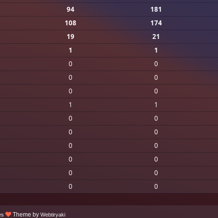
94
181
108
174
19
21
1
1
0
0
0
0
0
0
1
1
0
0
0
0
0
0
0
0
0
0
0
0
Theme by
es
Webtiryaki