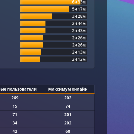
6ч 33м
5ч 17м
3ч 28м
2ч 44м
2ч 43м
2ч 26м
2ч 26м
2ч 13м
2ч 12м
вые пользователи
Максимум онлайн
269
202
15
74
71
201
34
202
42
60