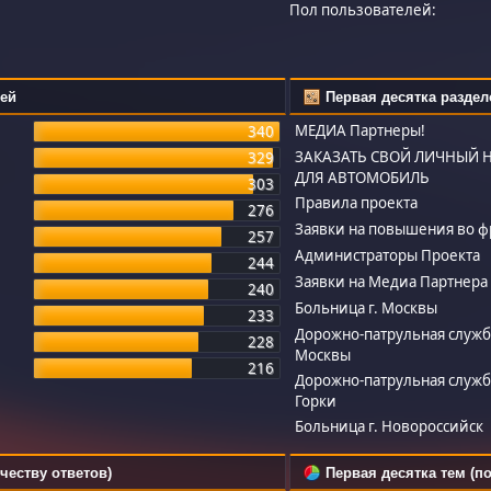
Пол пользователей:
лей
Первая десятка раздел
МЕДИА Партнеры!
340
ЗАКАЗАТЬ СВОЙ ЛИЧНЫЙ 
329
ДЛЯ АВТОМОБИЛЬ
303
Правила проекта
276
Заявки на повышения во ф
257
Администраторы Проекта
244
Заявки на Медиа Партнера
240
Больница г. Москвы
233
Дорожно-патрульная служба
228
Москвы
216
Дорожно-патрульная служба
Горки
Больница г. Новороссийск
честву ответов)
Первая десятка тем (п