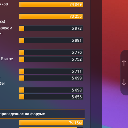
яков
74 049
73 255
сь!
авляем
5 972
х!
5 881
5 770
 В игре
5 752
↑
5 711
-
5 699
↓
квы
5 698
5 656
проведенное на форуме
7ч 15м